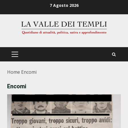
Zum
7 Agosto 2026
Inhalt
springen
PRIMÄRES
MENÜ
Home
Encomi
Encomi