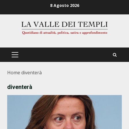
Zum
8 Agosto 2026
Inhalt
springen
PRIMÄRES
MENÜ
Home
diventerà
diventerà