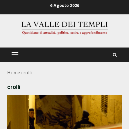
Zum
6 Agosto 2026
Inhalt
springen
PRIMÄRES
MENÜ
Home
crolli
crolli