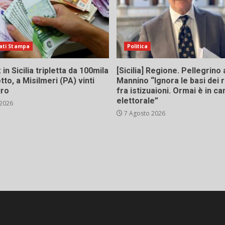
ati Stampa
Politica
in Sicilia tripletta da 100mila
[Sicilia] Regione. Pellegrino 
tto, a Misilmeri (PA) vinti
Mannino “Ignora le basi dei 
uro
fra istizuaioni. Ormai è in 
elettorale”
 2026
7 Agosto 2026