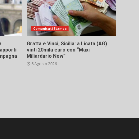
Comunicati Stampa
a
Gratta e Vinci, Sicilia: a Licata (AG)
rapporti
vinti 20mila euro con “Maxi
campagna
Miliardario New”
6 Agosto 2026