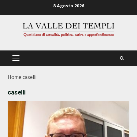
Zum
8 Agosto 2026
Inhalt
springen
PRIMÄRES
MENÜ
Home
caselli
caselli