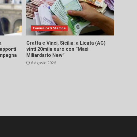
Comunicati Stampa
a
Gratta e Vinci, Sicilia: a Licata (AG)
rapporti
vinti 20mila euro con “Maxi
campagna
Miliardario New”
6 Agosto 2026