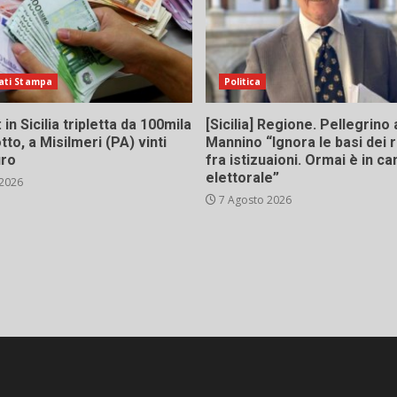
ati Stampa
Politica
in Sicilia tripletta da 100mila
[Sicilia] Regione. Pellegrino 
tto, a Misilmeri (PA) vinti
Mannino “Ignora le basi dei 
uro
fra istizuaioni. Ormai è in 
elettorale”
 2026
7 Agosto 2026