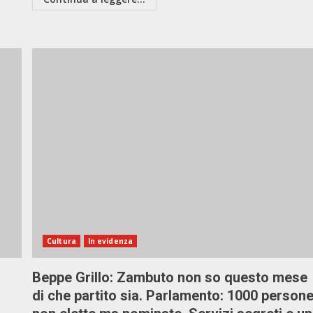
Cultura
In evidenza
Beppe Grillo: Zambuto non so questo mese
di che partito sia. Parlamento: 1000 person