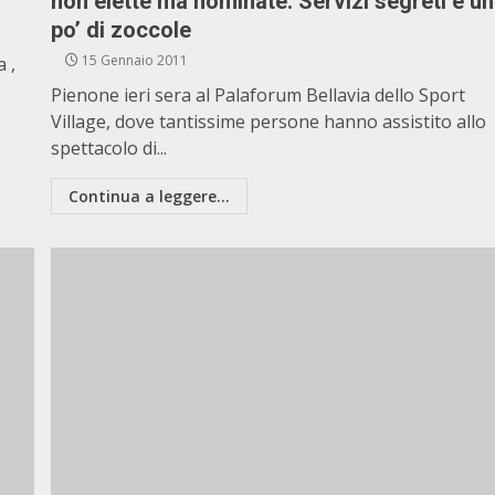
non elette ma nominate. Servizi segreti e un
po’ di zoccole
15 Gennaio 2011
 ,
Pienone ieri sera al Palaforum Bellavia dello Sport
Village, dove tantissime persone hanno assistito allo
spettacolo di...
Continua a leggere...