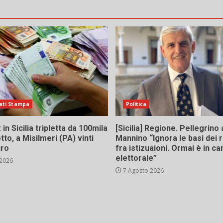
ati Stampa
Politica
in Sicilia tripletta da 100mila
[Sicilia] Regione. Pellegrino 
tto, a Misilmeri (PA) vinti
Mannino “Ignora le basi dei 
uro
fra istizuaioni. Ormai è in 
elettorale”
 2026
7 Agosto 2026