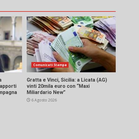
Comunicati Stampa
a
Gratta e Vinci, Sicilia: a Licata (AG)
rapporti
vinti 20mila euro con “Maxi
campagna
Miliardario New”
6 Agosto 2026