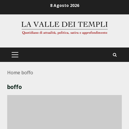
Zum
8 Agosto 2026
Inhalt
springen
PRIMÄRES
MENÜ
Home
boffo
boffo