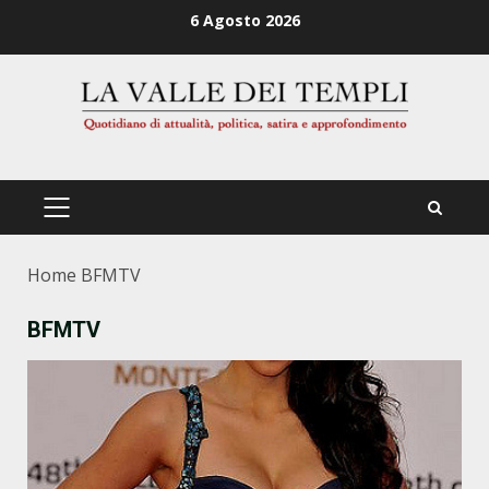
Zum
6 Agosto 2026
Inhalt
springen
PRIMÄRES
MENÜ
Home
BFMTV
BFMTV