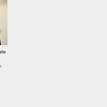
ato
e