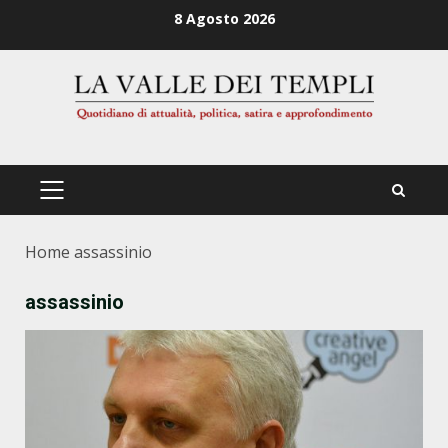
Zum
8 Agosto 2026
Inhalt
springen
PRIMÄRES
MENÜ
Home
assassinio
assassinio