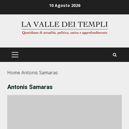
Zum
10 Agosto 2026
Inhalt
springen
PRIMÄRES
MENÜ
Home
Antonis Samaras
Antonis Samaras