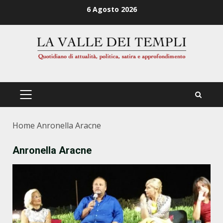
Zum
6 Agosto 2026
Inhalt
springen
PRIMÄRES
MENÜ
Home
Anronella Aracne
Anronella Aracne