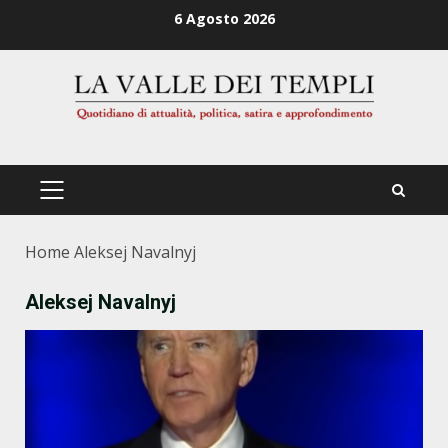
Zum
6 Agosto 2026
Inhalt
springen
PRIMÄRES
MENÜ
Home
Aleksej Navalnyj
Aleksej Navalnyj