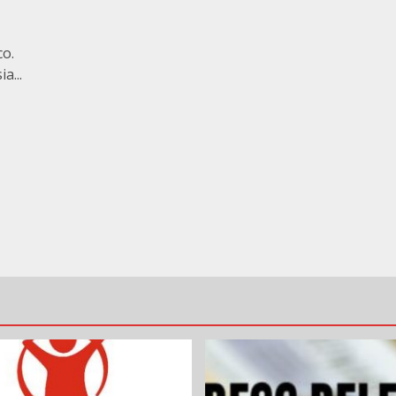
co.
a...