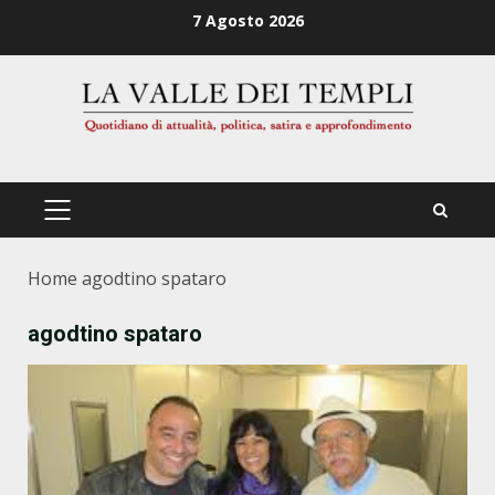
Zum
7 Agosto 2026
Inhalt
springen
PRIMÄRES
MENÜ
Home
agodtino spataro
agodtino spataro