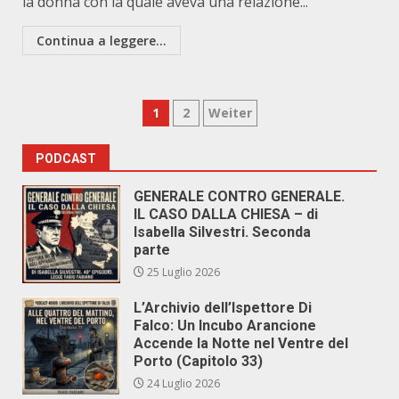
la donna con la quale aveva una relazione...
Continua a leggere...
Paginazione
1
2
Weiter
degli
PODCAST
articoli
GENERALE CONTRO GENERALE.
IL CASO DALLA CHIESA – di
Isabella Silvestri. Seconda
parte
25 Luglio 2026
L’Archivio dell’Ispettore Di
Falco: Un Incubo Arancione
Accende la Notte nel Ventre del
Porto (Capitolo 33)
24 Luglio 2026