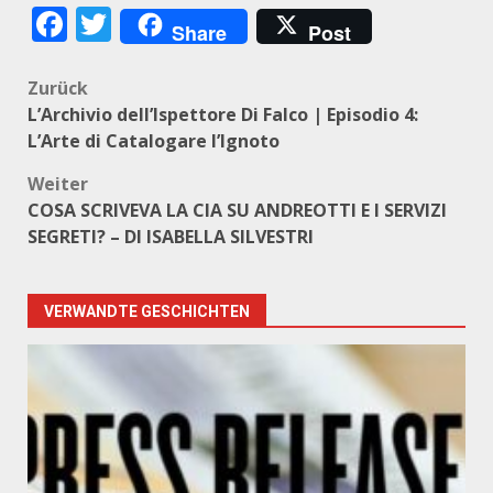
Facebook
Twitter
Share
Post
Beitragsnavigation
Zurück
L’Archivio dell’Ispettore Di Falco | Episodio 4:
L’Arte di Catalogare l’Ignoto
Weiter
COSA SCRIVEVA LA CIA SU ANDREOTTI E I SERVIZI
SEGRETI? – DI ISABELLA SILVESTRI
VERWANDTE GESCHICHTEN