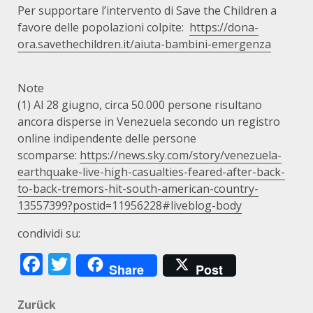
Per supportare l’intervento di Save the Children a
favore delle popolazioni colpite:
https://dona-
ora.savethechildren.it/aiuta-bambini-emergenza
Note
(1) Al 28 giugno, circa 50.000 persone risultano
ancora disperse in Venezuela secondo un registro
online indipendente delle persone
scomparse:
https://news.sky.com/story/venezuela-
earthquake-live-high-casualties-feared-after-back-
to-back-tremors-hit-south-american-country-
13557399?postid=11956228#liveblog-body
condividi su:
Facebook
Twitter
Share
Post
Beitragsnavigation
Zurück