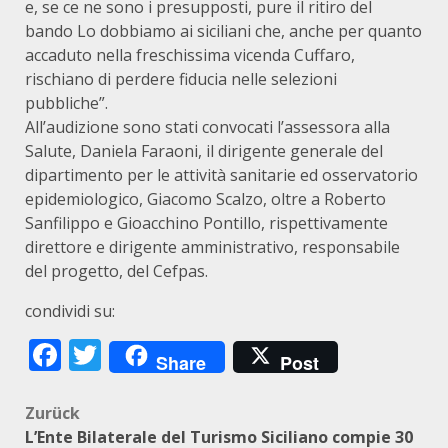
e, se ce ne sono i presupposti, pure il ritiro del
bando Lo dobbiamo ai siciliani che, anche per quanto
accaduto nella freschissima vicenda Cuffaro,
rischiano di perdere fiducia nelle selezioni
pubbliche”.
All’audizione sono stati convocati l’assessora alla
Salute, Daniela Faraoni, il dirigente generale del
dipartimento per le attività sanitarie ed osservatorio
epidemiologico, Giacomo Scalzo, oltre a Roberto
Sanfilippo e Gioacchino Pontillo, rispettivamente
direttore e dirigente amministrativo, responsabile
del progetto, del Cefpas.
condividi su:
Facebook
Twitter
Share
Post
Beitragsnavigation
Zurück
L’Ente Bilaterale del Turismo Siciliano compie 30