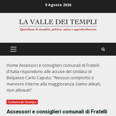
Zum
9 Agosto 2026
Inhalt
springen
PRIMÄRES
MENÜ
Home
Assessori e consiglieri comunali di Fratelli
d’Italia rispondono alle accuse del sindaco di
Belpasso Carlo Caputo: “Nessun complotto o
manovre interne alla maggioranza: siamo alleati,
non allineati”
Comunicati Stampa
Assessori e consiglieri comunali di Fratelli