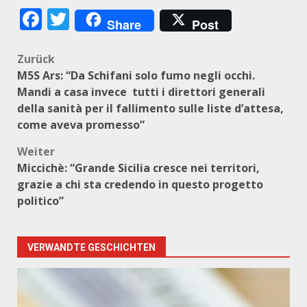
Facebook
Twitter
Share
Post
Beitragsnavigation
Zurück
M5S Ars: “Da Schifani solo fumo negli occhi.
Mandi a casa invece tutti i direttori generali
della sanità per il fallimento sulle liste d’attesa,
come aveva promesso”
Weiter
Miccichè: “Grande Sicilia cresce nei territori,
grazie a chi sta credendo in questo progetto
politico”
VERWANDTE GESCHICHTEN