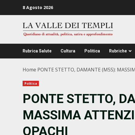
Zum
8 Agosto 2026
Inhalt
springen
Rubrica Salute
Cultura
Politica
Rubriche
Home
PONTE STETTO, DAMANTE (M5S): MASSIM
Politica
PONTE STETTO, D
MASSIMA ATTENZI
OPACHI