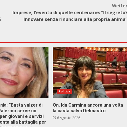
Weite
Imprese, l’evento di quelle centenarie: “Il segreto
E
Innovare senza rinunciare alla propria anima
Politica
onia: “Basta valzer di
On. Ida Carmina ancora una volta
 Palermo serve un
la casta salva Delmastro
er giovani e servizi
6 Agosto 2026
ronta alla battaglia per