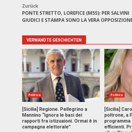
Beitragsnavigation
Zurück
PONTE STRETTO, LOREFICE (M5S): PER SALVINI
GIUDICI E STAMPA SONO LA VERA OPPOSIZION
VERWANDTE GESCHICHTEN
Politica
Politica
[Sicilia] Regione. Pellegrino a
[Sicilia] Car
Mannino “Ignora le basi dei
poltrone, a
rapporti fra istizuaioni. Ormai è in
programma p
campagna elettorale”
efficienti. P