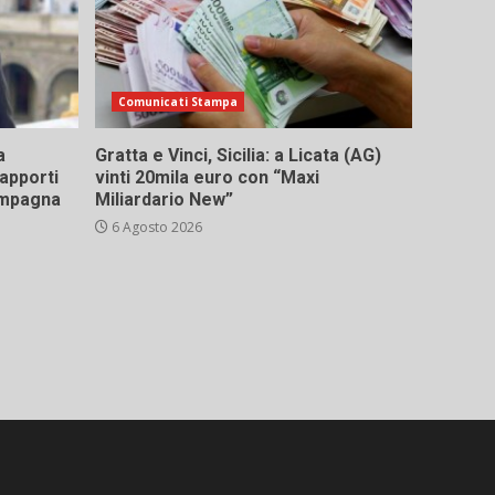
Comunicati Stampa
a
Gratta e Vinci, Sicilia: a Licata (AG)
rapporti
vinti 20mila euro con “Maxi
campagna
Miliardario New”
6 Agosto 2026