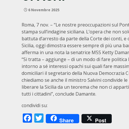
6 Novembre 2025
Roma, 7 nov. – “Le nostre preoccupazioni sul Pont
stampa sull’indagine siciliana. L’opera che non s
battuta d’arresto da parte della Corte dei conti, e 
Sicilia, oggi dimostra essere sempre di più una ba
afferma in una nota la senatrice M5S Ketty Daman
“Si tratta – aggiunge – di un modo di fare politica 
intorno a sé interessi opachi sui quali fare massim
domiciliari il segretario della Nuova Democrazia C
chiediamo se anche il ministro Salvini condivide le
liberare la Sicilia da un teorema che non ci appart
tutti i cittadini”, conclude Damante.
condividi su:
Facebook
Twitter
Share
Post