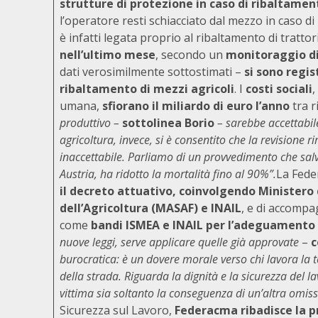
strutture di protezione in caso di ribaltamen
l’operatore resti schiacciato dal mezzo in caso di
è infatti legata proprio al ribaltamento di trattori
nell’ultimo mese
, secondo un
monitoraggio di
dati verosimilmente sottostimati –
si sono regis
ribaltamento di mezzi agricoli
. I
costi sociali
,
umana,
sfiorano il miliardo di euro l’anno
tra r
produttivo –
sottolinea Borio
– sarebbe accettabile
agricoltura, invece, si è consentito che la revisione
inaccettabile. Parliamo di un provvedimento che sal
Austria, ha ridotto la mortalità fino al 90%”.
La Fede
il decreto attuativo, coinvolgendo Ministero 
dell’Agricoltura (MASAF) e INAIL
, e di accomp
come
bandi ISMEA e INAIL per l’adeguamento e
nuove leggi, serve applicare quelle già approvate
–
c
burocratica: è un dovere morale verso chi lavora la te
della strada. Riguarda la dignità e la sicurezza del
vittima sia soltanto la conseguenza di un’altra omis
Sicurezza sul Lavoro,
Federacma ribadisce la pr