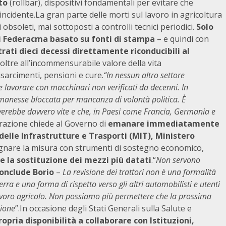
to
(rollbar), dispositivi fondamentali per evitare che
 incidente.La gran parte delle morti sul lavoro in agricoltura
 obsoleti, mai sottoposti a controlli tecnici periodici.
Solo
 Federacma basato su fonti di stampa
– e quindi con
trati dieci decessi direttamente riconducibili al
 oltre all’incommensurabile valore della vita
isarcimenti, pensioni e cure.
“In nessun altro settore
 lavorare con macchinari non verificati da decenni. In
 rimanesse bloccata per mancanza di volontà politica. È
verebbe davvero vite e che, in Paesi come Francia, Germania e
razione chiede al Governo di
emanare immediatamente
delle Infrastrutture e Trasporti (MIT), Ministero
agnare la misura con strumenti di sostegno economico,
 la sostituzione dei mezzi più datati
.“
Non servono
onclude Borio
–
La revisione dei trattori non è una formalità
rra e una forma di rispetto verso gli altri automobilisti e utenti
 lavoro agricolo. Non possiamo più permettere che la prossima
sione
”.In occasione degli Stati Generali sulla Salute e
opria disponibilità a collaborare con Istituzioni,