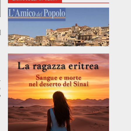
r
e
o