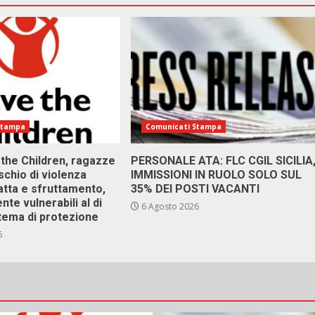
Stampa
Comunicati Stampa
 the Children, ragazze
PERSONALE ATA: FLC CGIL SICILIA
ischio di violenza
IMMISSIONI IN RUOLO SOLO SUL
atta e sfruttamento,
35% DEI POSTI VACANTI
nte vulnerabili al di
6 Agosto 2026
stema di protezione
6