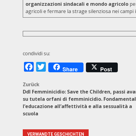
organizzazioni sindacali e mondo agricolo
per
agricoli e fermare la strage silenziosa nei campi it
condividi su:
Facebook
Twitter
Share
Post
Beitragsnavigation
Zurück
Ddl Femminicidio: Save the Children, passi ava
su tutela orfani di femminicidio. Fondamenta
l’educazione all’affettività e alla sessualità a
scuola
VERWANDTE GESCHICHTEN