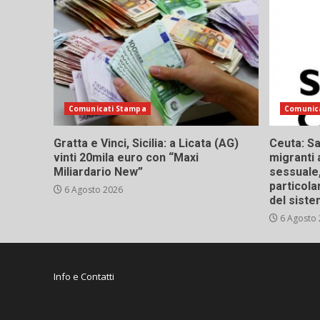
Comunicati Stampa
Comunic
Gratta e Vinci, Sicilia: a Licata (AG)
Ceuta: Sa
vinti 20mila euro con “Maxi
migranti 
Miliardario New”
sessuale,
particola
6 Agosto 2026
del siste
6 Agosto
Info e Contatti