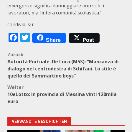
emergenze significa danneggiare non solo i
lavoratori, ma l’intera comunità scolastica.”
condividi su:
Facebook
Twitter
Share
Post
Beitragsnavigation
Zurück
Autorità Portuale. De Luca (M5S): “Mancanza di
dialogo nel centrodestra di Schifani. Lo stile è
quello dei Sammartino boys”
Weiter
10eLotto: in provincia di Messina vinti 120mila
euro
VERWANDTE GESCHICHTEN