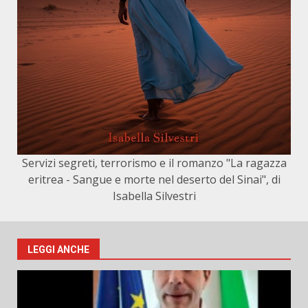
Servizi segreti, terrorismo e il romanzo "La ragazza
eritrea - Sangue e morte nel deserto del Sinai", di
Isabella Silvestri
LEGGI ANCHE