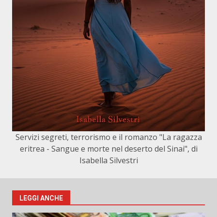
Servizi segreti, terrorismo e il romanzo "La ragazza
eritrea - Sangue e morte nel deserto del Sinai", di
Isabella Silvestri
LEGGI ANCHE