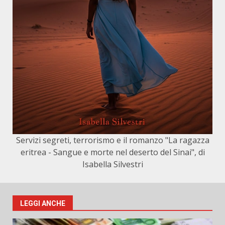
Servizi segreti, terrorismo e il romanzo "La ragazza
eritrea - Sangue e morte nel deserto del Sinai", di
Isabella Silvestri
LEGGI ANCHE