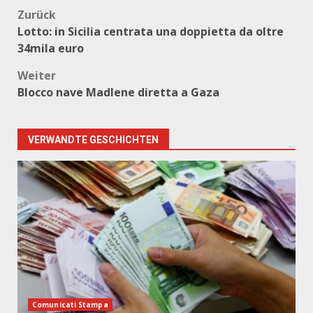
Beitragsnavigation
Zurück
Lotto: in Sicilia centrata una doppietta da oltre
34mila euro
Weiter
Blocco nave Madlene diretta a Gaza
VERWANDTE GESCHICHTEN
Comunicati Stampa