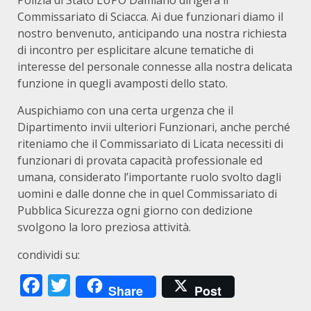
Polizia di Stato LUPO Damiano dirigerà il
Commissariato di Sciacca. Ai due funzionari diamo il
nostro benvenuto, anticipando una nostra richiesta
di incontro per esplicitare alcune tematiche di
interesse del personale connesse alla nostra delicata
funzione in quegli avamposti dello stato.
Auspichiamo con una certa urgenza che il
Dipartimento invii ulteriori Funzionari, anche perché
riteniamo che il Commissariato di Licata necessiti di
funzionari di provata capacità professionale ed
umana, considerato l’importante ruolo svolto dagli
uomini e dalle donne che in quel Commissariato di
Pubblica Sicurezza ogni giorno con dedizione
svolgono la loro preziosa attività.
condividi su:
Facebook
Twitter
Share
Post