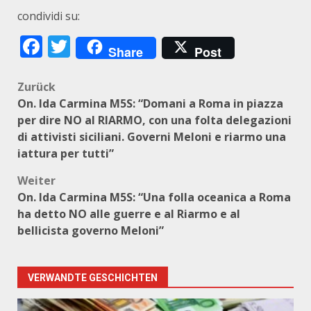
condividi su:
Facebook
Twitter
Share
Post
Beitragsnavigation
Zurück
On. Ida Carmina M5S: “Domani a Roma in piazza
per dire NO al RIARMO, con una folta delegazioni
di attivisti siciliani. Governi Meloni e riarmo una
iattura per tutti”
Weiter
On. Ida Carmina M5S: “Una folla oceanica a Roma
ha detto NO alle guerre e al Riarmo e al
bellicista governo Meloni”
VERWANDTE GESCHICHTEN