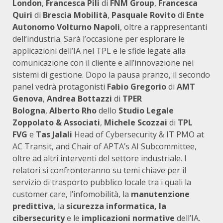
London
,
Francesca Pili
di
FNM Group
,
Francesca
Quiri
di
Brescia Mobilità
,
Pasquale Rovito
di
Ente
Autonomo Volturno Napoli
, oltre a rappresentanti
dell’industria. Sarà l’occasione per esplorare le
applicazioni dell’IA nel TPL e le sfide legate alla
comunicazione con il cliente e all’innovazione nei
sistemi di gestione. Dopo la pausa pranzo, il secondo
panel vedrà protagonisti
Fabio Gregorio
di
AMT
Genova
,
Andrea Bottazzi
di
TPER
Bologna
,
Alberto Rho
dello
Studio Legale
Zoppolato & Associati
,
Michele Scozzai
di
TPL
FVG
e
Tas Jalali
Head of Cybersecurity & IT PMO at
AC Transit, and Chair of APTA’s AI Subcommittee,
oltre ad altri interventi del settore industriale. I
relatori si confronteranno su temi chiave per il
servizio di trasporto pubblico locale tra i quali la
customer care, l’infomobilità, la
manutenzione
predittiva,
la
sicurezza informatica, la
cibersecurity
e le
implicazioni normative
dell’IA.