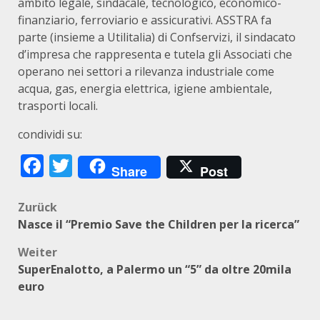
ambito legale, sindacale, tecnologico, economico-
finanziario, ferroviario e assicurativi. ASSTRA fa
parte (insieme a Utilitalia) di Confservizi, il sindacato
d’impresa che rappresenta e tutela gli Associati che
operano nei settori a rilevanza industriale come
acqua, gas, energia elettrica, igiene ambientale,
trasporti locali.
condividi su:
Facebook
Twitter
Share
Post
Beitragsnavigation
Zurück
Nasce il “Premio Save the Children per la ricerca”
Weiter
SuperEnalotto, a Palermo un “5” da oltre 20mila
euro