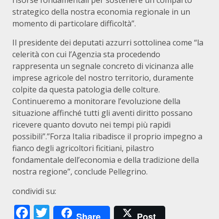
risorse fondamentali per sostenere un comparto
strategico della nostra economia regionale in un
momento di particolare difficoltà”.
Il presidente dei deputati azzurri sottolinea come “la
celerità con cui l’Agenzia sta procedendo
rappresenta un segnale concreto di vicinanza alle
imprese agricole del nostro territorio, duramente
colpite da questa patologia delle colture.
Continueremo a monitorare l’evoluzione della
situazione affinché tutti gli aventi diritto possano
ricevere quanto dovuto nei tempi più rapidi
possibili”.”Forza Italia ribadisce il proprio impegno a
fianco degli agricoltori ficitiani, pilastro
fondamentale dell’economia e della tradizione della
nostra regione”, conclude Pellegrino.
condividi su:
Facebook
Twitter
Share
Post