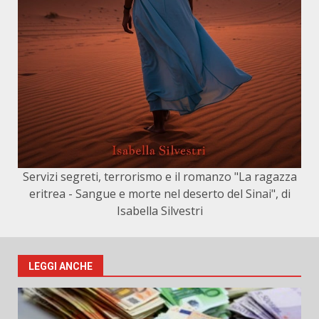
Servizi segreti, terrorismo e il romanzo "La ragazza
eritrea - Sangue e morte nel deserto del Sinai", di
Isabella Silvestri
LEGGI ANCHE