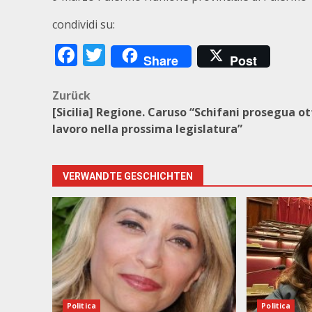
condividi su:
Facebook
Twitter
Share
Post
Beitragsnavigation
Zurück
[Sicilia] Regione. Caruso “Schifani prosegua o
lavoro nella prossima legislatura”
VERWANDTE GESCHICHTEN
Politica
Politica