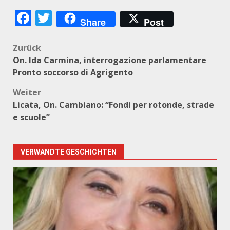
Facebook
Twitter
Share
Post
Beitragsnavigation
Zurück
On. Ida Carmina, interrogazione parlamentare
Pronto soccorso di Agrigento
Weiter
Licata, On. Cambiano: “Fondi per rotonde, strade
e scuole”
VERWANDTE GESCHICHTEN