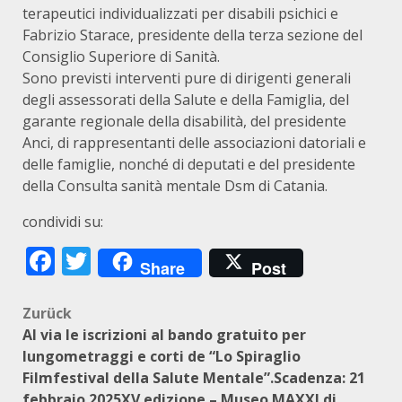
terapeutici individualizzati per disabili psichici e
Fabrizio Starace, presidente della terza sezione del
Consiglio Superiore di Sanità.
Sono previsti interventi pure di dirigenti generali
degli assessorati della Salute e della Famiglia, del
garante regionale della disabilità, del presidente
Anci, di rappresentanti delle associazioni datoriali e
delle famiglie, nonché di deputati e del presidente
della Consulta sanità mentale Dsm di Catania.
condividi su:
Facebook
Twitter
Share
Post
Beitragsnavigation
Zurück
Al via le iscrizioni al bando gratuito per
lungometraggi e corti de “Lo Spiraglio
Filmfestival della Salute Mentale”.Scadenza: 21
febbraio 2025XV edizione – Museo MAXXI di