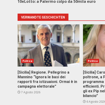
10eLotto: a Palermo colpo da 50mila euro
VERWANDTE GESCHICHTEN
Politica
Politica
[Sicilia] Regione. Pellegrino a
[Sicilia] Car
Mannino “Ignora le basi dei
poltrone, a
rapporti fra istizuaioni. Ormai è in
programma p
campagna elettorale”
efficienti. P
gli ex Pip ne
7 Agosto 2026
bilancio”
6 Agosto 202