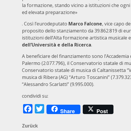
la formazione, stando vicino a istituzioni che ogni
ed elevata preparazione»
‭. Così l’eurodeputato
Marco Falcone
, vice capo d
proposito dello stanziamento da 39.862.819 di eu
istituzioni dell’Alta formazione artistica musicale e
dell’Università e della Ricerca
.
A beneficiare del finanziamento sono l’Accademia di 
Palermo (2.077.796), il Conservatorio statale di mus
Conservatorio statale di musica di Caltanissetta “Vi
musica di Ribera (AG) “Arturo Toscanini” (7.379.32
“Alessandro Scarlatti” (9.995.000).
condividi su:
Facebook
Twitter
Share
Post
Beitragsnavigation
Zurück