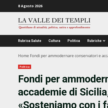
Zum
8 Agosto 2026
Inhalt
springen
Rubrica Salute
Cultura
Politica
Rubriche
Home
Fondi per ammodernare conservatori e accadem
Politica
Fondi per ammodern
accademie di Sicilia
‭«Sosteniamo con i fa