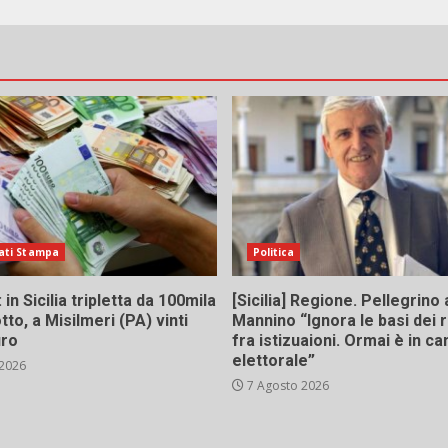
ati Stampa
Politica
in Sicilia tripletta da 100mila
[Sicilia] Regione. Pellegrino 
tto, a Misilmeri (PA) vinti
Mannino “Ignora le basi dei 
uro
fra istizuaioni. Ormai è in 
elettorale”
 2026
7 Agosto 2026