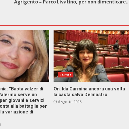
Agrigento – Parco Livatino, per non dimenticare
Politica
onia: “Basta valzer di
On. Ida Carmina ancora una volta
 Palermo serve un
la casta salva Delmastro
er giovani e servizi
6 Agosto 2026
ronta alla battaglia per
lla variazione di
6