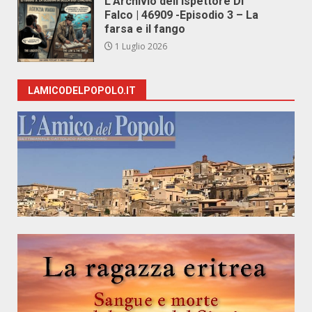
L’Archivio dell’Ispettore Di
Falco | 46909 -Episodio 3 – La
farsa e il fango
1 Luglio 2026
LAMICODELPOPOLO.IT