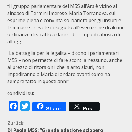
“Il gruppo parlamentare del M5S all’Ars è vicino al
sindaco di Termini Imerese. Maria Terranova, cui
esprime piena e convinta solidarietà per gli insulti e
le minacce ricevute in seguito all’esecuzione di alcune
ordinanze di sfratto a danno di occupanti abusivi di
alloggi.
“La battaglia per la legalità – dicono i parlamentari
M5S – non permette di fare sconti a nessuno, anche
al prezzo di ritorsioni, che, siamo sicuri, non
impediranno a Maria di andare avanti come ha
sempre fatto in questi anni”
condividi su:
Facebook
Twitter
Share
Post
Beitragsnavigation
Zurück
Di Paola M5S: “Grande adesione sciopero