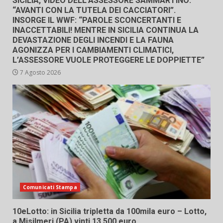
SICILIA, VIDEO DELL’ASSESSORE SAMMARTINO:
“AVANTI CON LA TUTELA DEI CACCIATORI”.
INSORGE IL WWF: “PAROLE SCONCERTANTI E
INACCETTABILI! MENTRE IN SICILIA CONTINUA LA
DEVASTAZIONE DEGLI INCENDI E LA FAUNA
AGONIZZA PER I CAMBIAMENTI CLIMATICI,
L’ASSESSORE VUOLE PROTEGGERE LE DOPPIETTE”
7 Agosto 2026
Comunicati Stampa
10eLotto: in Sicilia tripletta da 100mila euro – Lotto,
a Misilmeri (PA) vinti 13.500 euro