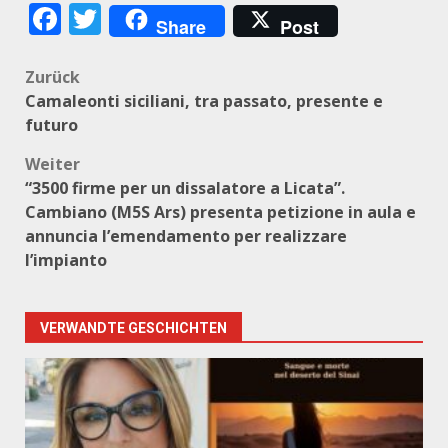
Facebook
Twitter
Share
Post
Beitragsnavigation
Zurück
Camaleonti siciliani, tra passato, presente e
futuro
Weiter
“3500 firme per un dissalatore a Licata”.
Cambiano (M5S Ars) presenta petizione in aula e
annuncia l’emendamento per realizzare
l’impianto
VERWANDTE GESCHICHTEN