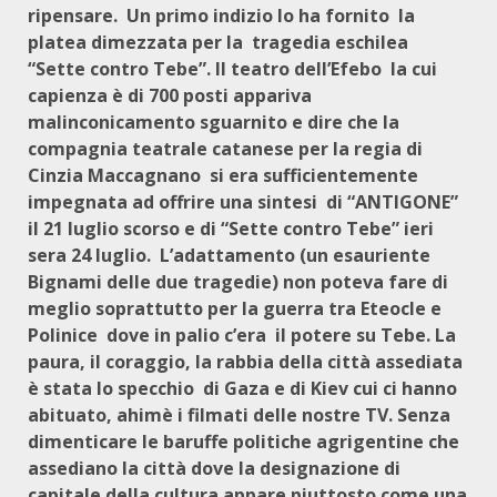
ripensare. Un primo indizio lo ha fornito la
platea dimezzata per la tragedia eschilea
“Sette contro Tebe”. Il teatro dell’Efebo la cui
capienza è di 700 posti appariva
malinconicamento sguarnito e dire che la
compagnia teatrale catanese per la regia di
Cinzia Maccagnano si era sufficientemente
impegnata ad offrire una sintesi di “ANTIGONE”
il 21 luglio scorso e di “Sette contro Tebe” ieri
sera 24 luglio. L’adattamento (un esauriente
Bignami delle due tragedie) non poteva fare di
meglio soprattutto per la guerra tra Eteocle e
Polinice dove in palio c’era il potere su Tebe. La
paura, il coraggio, la rabbia della città assediata
è stata lo specchio di Gaza e di Kiev cui ci hanno
abituato, ahimè i filmati delle nostre TV. Senza
dimenticare le baruffe politiche agrigentine che
assediano la città dove la designazione di
capitale della cultura appare piuttosto come una