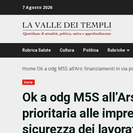
Zum
7 Agosto 2026
Inhalt
springen
Rubrica Salute
Cultura
Politica
Rubriche
Home
Ok a odg M5S all’Ars: finanziamenti in via p
Varie
Ok a odg M5S all’Ars
prioritaria alle imp
sicurezza dei lavora