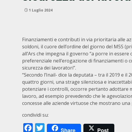
1 Luglio 2024
Finanziamenti e contributi in via prioritaria alle a
soldoni, il cuore dell’ordine del giorno del M5S (
all’Ars che impegna il governo “a porre in essere 
preferenziale nell’erogazione di finanziamenti o con
sicurezza dei lavoratori”.
“Secondo l’Inail- dice la deputata – tra il 2019 e il 
quattro giorni, una strage silenziosa e inaccettab
potenziare i controlli, occorre pertanto adottare m
lavoro, ad esempio prevedendo che le agevolazioni 
concesse alle aziende virtuose che mostrano una par
condividi su:
Facebook
Twitter
Share
Post