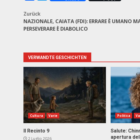
Beitragsnavigation
Zurück
NAZIONALE, CAIATA (FDI): ERRARE È UMANO M
PERSEVERARE È DIABOLICO
VERWANDTE GESCHICHTEN
Cultura
Varie
Politica
Va
Il Recinto 9
Salute: Chinn
apertura del
2 Luglio 2026