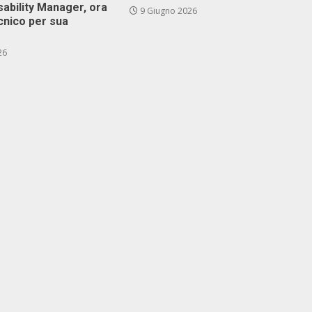
isability Manager, ora
9 Giugno 2026
cnico per sua
26