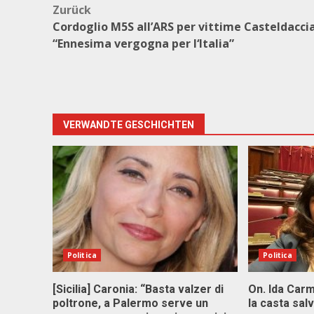
Beitragsnavigation
Zurück
Cordoglio M5S all’ARS per vittime Casteldaccia
“Ennesima vergogna per l‘Italia”
VERWANDTE GESCHICHTEN
Politica
Politica
[Sicilia] Caronia: “Basta valzer di
On. Ida Carm
poltrone, a Palermo serve un
la casta sal