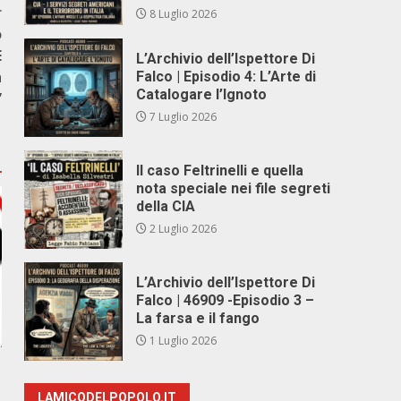
r
8 Luglio 2026
o
È
L’Archivio dell’Ispettore Di
n
Falco | Episodio 4: L’Arte di
Catalogare l’Ignoto
”
7 Luglio 2026
Il caso Feltrinelli e quella
nota speciale nei file segreti
della CIA
2 Luglio 2026
L’Archivio dell’Ispettore Di
Falco | 46909 -Episodio 3 –
La farsa e il fango
1 Luglio 2026
LAMICODELPOPOLO.IT