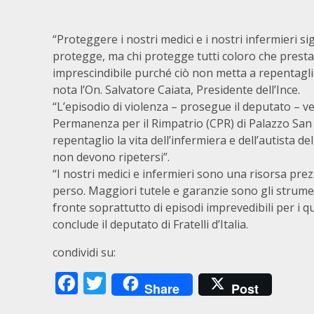
“Proteggere i nostri medici e i nostri infermieri si
protegge, ma chi protegge tutti coloro che prestano 
imprescindibile purché ciò non metta a repentaglio l
nota l’On. Salvatore Caiata, Presidente dell’Ince.
“L’episodio di violenza – prosegue il deputato – ve
Permanenza per il Rimpatrio (CPR) di Palazzo San
repentaglio la vita dell’infermiera e dell’autista 
non devono ripetersi”.
“I nostri medici e infermieri sono una risorsa prez
perso. Maggiori tutele e garanzie sono gli strume
fronte soprattutto di episodi imprevedibili per i q
conclude il deputato di Fratelli d’Italia.
condividi su:
Facebook
Twitter
Share
Post