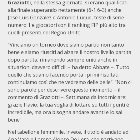
Graziotti
, nella stessa giornata, si erano qualificati
alla finale superando nettamente (6-1 6-3) anche
José Luis Gonzalez e Antonio Luque, teste di serie
numero 1 e giocatori con il ranking FIP più alto tra
quelli presenti nel Regno Unito.
“Vinciamo un torneo dove siamo partiti non tanto
bene e siamo riusciti ad alzare il nostro livello partita
dopo partita, rimanendo sempre uniti anche in
situazioni davvero difficili – ha detto Abbate –. Tutto
quello che stiamo facendo porta i primi risultati:
continuiamo così che ne vedremo delle belle”. “Non ci
sono parole per descrivere questo momento – il
commento di Graziotti –. Settimana da incorniciare:
grazie Flavio, la tua voglia di lottare su tutti i punti è
incredibile, ma ora bisogna andare avanti e lo sai
bene”.
Nel tabellone femminile, invece, il titolo è andato ad
Ana Varo e Lorena Alonso De Lera, che partivano