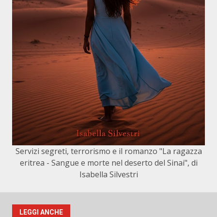
Servizi segreti, terrorismo e il romanzo "La ragazza
eritrea - Sangue e morte nel deserto del Sinai", di
Isabella Silvestri
LEGGI ANCHE