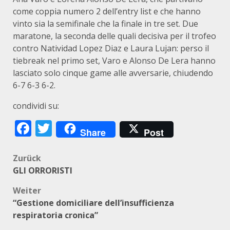
come coppia numero 2 dell’entry list e che hanno
vinto sia la semifinale che la finale in tre set. Due
maratone, la seconda delle quali decisiva per il trofeo
contro Natividad Lopez Diaz e Laura Lujan: perso il
tiebreak nel primo set, Varo e Alonso De Lera hanno
lasciato solo cinque game alle avversarie, chiudendo
6-7 6-3 6-2.
condividi su:
Facebook
Twitter
Share
Post
Beitragsnavigation
Zurück
GLI ORRORISTI
Weiter
“Gestione domiciliare dell’insufficienza
respiratoria cronica”