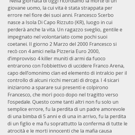
“Nella giornata di oggi ricordiamo la morte di un
giovane uomo, la cui vita è stata strappata per
errore nel fiore dei suoi anni. Francesco Scerbo
nasce a Isola Di Capo Rizzuto (KR), luogo in cui
perderà anche la vita. Un ragazzo sveglio, gentile e
impegnato nel volontariato come pochi suoi
coetanei. Il giorno 2 Marzo del 2000 Francesco si
recò con 4 amici nella Pizzeria Euro 2000,
d’improvviso 4 killer muniti di armi da fuoco
entrarono con l’obbiettivo di uccidere Franco Arena,
capo dell’omonimo clan ed elemento di intralcio per il
controllo di alcuni ricchi mercati di droga. I 4 sicari
iniziarono a sparare sui presenti e colpirono
Francesco, che morì poco dopo nel tragitto verso
l’ospedale. Questo come tanti altri non fu solo un
semplice errore, fu la perdita di un padre amorevole
di una bimba di 5 anni e di una in arrivo, fu la perdita
di un figlio e ma fu soprattutto la conferma di tutte le
atrocità e le morti innocenti che la mafia causa