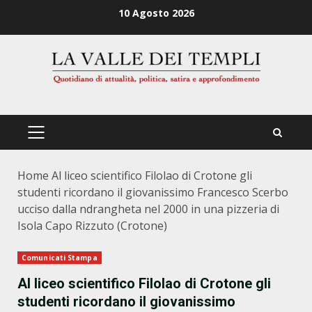
Zum
10 Agosto 2026
Inhalt
springen
PRIMÄRES
MENÜ
Home
Al liceo scientifico Filolao di Crotone gli
studenti ricordano il giovanissimo Francesco Scerbo
ucciso dalla ndrangheta nel 2000 in una pizzeria di
Isola Capo Rizzuto (Crotone)
Comunicati Stampa
Al liceo scientifico Filolao di Crotone gli
studenti ricordano il giovanissimo