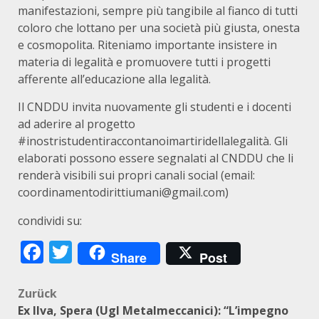
manifestazioni, sempre più tangibile al fianco di tutti
coloro che lottano per una società più giusta, onesta
e cosmopolita. Riteniamo importante insistere in
materia di legalità e promuovere tutti i progetti
afferente all’educazione alla legalità.
Il CNDDU invita nuovamente gli studenti e i docenti
ad aderire al progetto
#inostristudentiraccontanoimartiridellalegalità. Gli
elaborati possono essere segnalati al CNDDU che li
renderà visibili sui propri canali social (email:
coordinamentodirittiumani@gmail.com)
condividi su:
Facebook
Twitter
Share
Post
Beitragsnavigation
Zurück
Ex Ilva, Spera (Ugl Metalmeccanici): “L’impegno