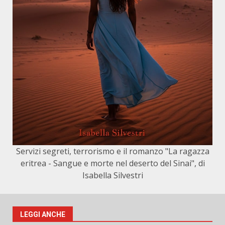
Servizi segreti, terrorismo e il romanzo "La ragazza
eritrea - Sangue e morte nel deserto del Sinai", di
Isabella Silvestri
LEGGI ANCHE