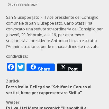
26 Febbraio 2024
San Giuseppe Jato – Il vice presidente del Consiglio
comunale di San Giuseppe Jato, Carlo Stassi, ha
convocato una seduta straordinaria del Consiglio per
giovedì, 29 febbraio, alle 16, per esprimere
solidarietà al presidente Antonino Liuzza e a tutta
l’Amministrazione, per le minacce di morte ricevute.
condividi su:
Facebook
Twitter
Share
Post
Beitragsnavigation
Zurück
Forza Italia. Pellegrino “Schifani e Caruso ai
vertici, bene per rappresentare Sicilia”
Weiter
Ex Ilva. Ugl Metalmeccanici: “Disponibili a