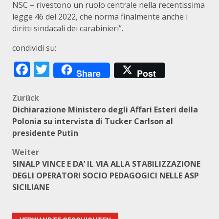
NSC – rivestono un ruolo centrale nella recentissima
legge 46 del 2022, che norma finalmente anche i
diritti sindacali dei carabinieri”.
condividi su:
Facebook
Twitter
Share
Post
Beitragsnavigation
Zurück
Dichiarazione Ministero degli Affari Esteri della
Polonia su intervista di Tucker Carlson al
presidente Putin
Weiter
SINALP VINCE E DA’ IL VIA ALLA STABILIZZAZIONE
DEGLI OPERATORI SOCIO PEDAGOGICI NELLE ASP
SICILIANE