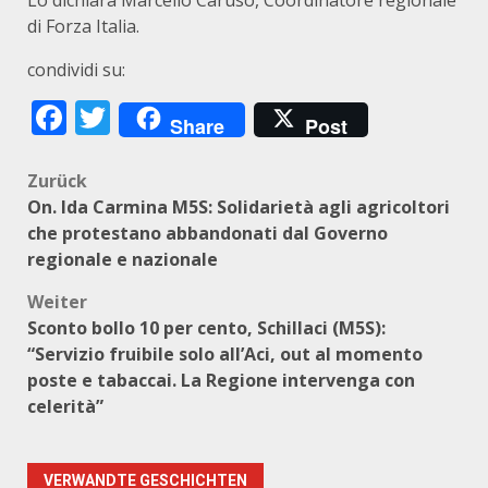
Lo dichiara Marcello Caruso, Coordinatore regionale
di Forza Italia.
condividi su:
Facebook
Twitter
Share
Post
Beitragsnavigation
Zurück
On. Ida Carmina M5S: Solidarietà agli agricoltori
che protestano abbandonati dal Governo
regionale e nazionale
Weiter
Sconto bollo 10 per cento, Schillaci (M5S):
“Servizio fruibile solo all’Aci, out al momento
poste e tabaccai. La Regione intervenga con
celerità”
VERWANDTE GESCHICHTEN