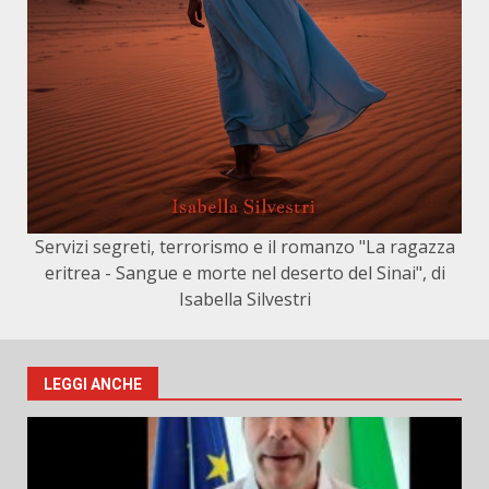
Servizi segreti, terrorismo e il romanzo "La ragazza
eritrea - Sangue e morte nel deserto del Sinai", di
Isabella Silvestri
LEGGI ANCHE