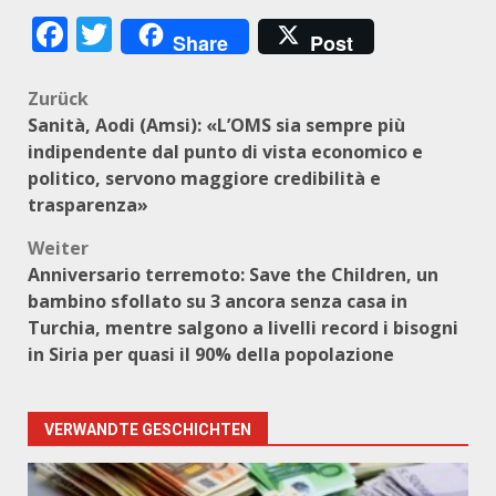
Facebook
Twitter
Share
Post
Beitragsnavigation
Zurück
Sanità, Aodi (Amsi): «L’OMS sia sempre più
indipendente dal punto di vista economico e
politico, servono maggiore credibilità e
trasparenza»
Weiter
Anniversario terremoto: Save the Children, un
bambino sfollato su 3 ancora senza casa in
Turchia, mentre salgono a livelli record i bisogni
in Siria per quasi il 90% della popolazione
VERWANDTE GESCHICHTEN