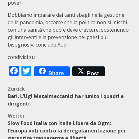
poveri.
Dobbiamo imparare dai tanti sbagli nella gestione
della pandemia, occorre che la politica non si mischi
con una sanità che può e deve crescere, sostenendo
gli interventi e la prevenzione nei paesi più
bisognosi», conclude Aodi.
condividi su:
Facebook
Twitter
Share
Post
Beitragsnavigation
Zurück
Bari. L’Ugl Metalmeccanici ha riunito i quadri e
dirigenti
Weiter
Slow Food Italia con Italia Libera da Ogm:
l’Europa voti contro la deregolamentazione per
garantire trasparenza e libertà