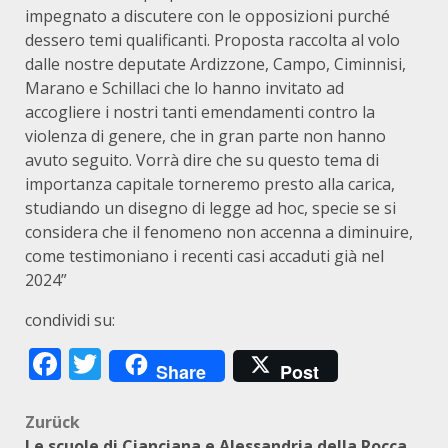
impegnato a discutere con le opposizioni purché
dessero temi qualificanti. Proposta raccolta al volo
dalle nostre deputate Ardizzone, Campo, Ciminnisi,
Marano e Schillaci che lo hanno invitato ad
accogliere i nostri tanti emendamenti contro la
violenza di genere, che in gran parte non hanno
avuto seguito. Vorrà dire che su questo tema di
importanza capitale torneremo presto alla carica,
studiando un disegno di legge ad hoc, specie se si
considera che il fenomeno non accenna a diminuire,
come testimoniano i recenti casi accaduti già nel
2024”
condividi su:
Facebook
Twitter
Share
Post
Beitragsnavigation
Zurück
Le scuole di Cianciana e Alessandria della Rocca