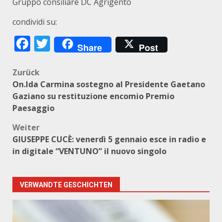
Gruppo consiliare DC Agrigento
condividi su:
Facebook
Twitter
Share
Post
Beitragsnavigation
Zurück
On.Ida Carmina sostegno al Presidente Gaetano
Gaziano su restituzione encomio Premio
Paesaggio
Weiter
GIUSEPPE CUCÈ: venerdì 5 gennaio esce in radio e
in digitale “VENTUNO” il nuovo singolo
VERWANDTE GESCHICHTEN