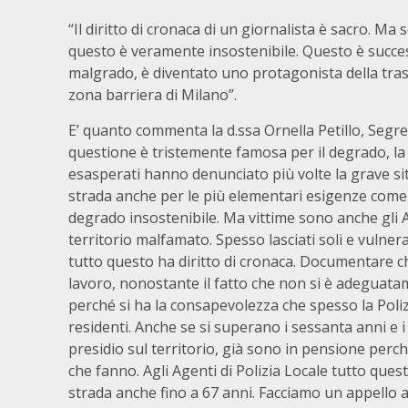
“Il diritto di cronaca di un giornalista è sacro. M
questo è veramente insostenibile. Questo è succes
malgrado, è diventato uno protagonista della trasm
zona barriera di Milano”.
E’ quanto commenta la d.ssa Ornella Petillo, Segr
questione è tristemente famosa per il degrado, la m
esasperati hanno denunciato più volte la grave si
strada anche per le più elementari esigenze come 
degrado insostenibile. Ma vittime sono anche gli Ag
territorio malfamato. Spesso lasciati soli e vulner
tutto questo ha diritto di cronaca. Documentare c
lavoro, nonostante il fatto che non si è adeguatame
perché si ha la consapevolezza che spesso la Polizi
residenti. Anche se si superano i sessanta anni e i c
presidio sul territorio, già sono in pensione perch
che fanno. Agli Agenti di Polizia Locale tutto qu
strada anche fino a 67 anni. Facciamo un appello a 