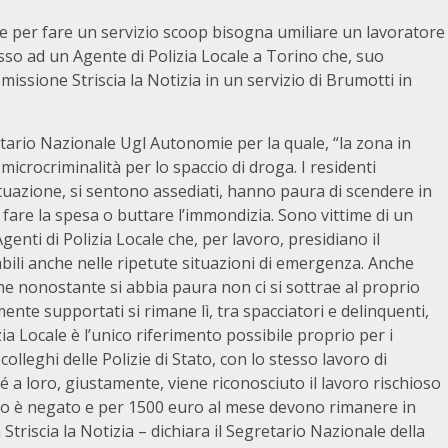
a se per fare un servizio scoop bisogna umiliare un lavoratore
so ad un Agente di Polizia Locale a Torino che, suo
issione Striscia la Notizia in un servizio di Brumotti in
etario Nazionale Ugl Autonomie per la quale, “la zona in
icrocriminalità per lo spaccio di droga. I residenti
tuazione, si sentono assediati, hanno paura di scendere in
fare la spesa o buttare l’immondizia. Sono vittime di un
enti di Polizia Locale che, per lavoro, presidiano il
abili anche nelle ripetute situazioni di emergenza. Anche
he nonostante si abbia paura non ci si sottrae al proprio
nte supportati si rimane lì, tra spacciatori e delinquenti,
a Locale è l’unico riferimento possibile proprio per i
olleghi delle Polizie di Stato, con lo stesso lavoro di
é a loro, giustamente, viene riconosciuto il lavoro rischioso
esto è negato e per 1500 euro al mese devono rimanere in
Striscia la Notizia – dichiara il Segretario Nazionale della