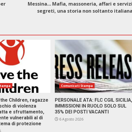
per
Messina… Mafia, massoneria, affari e serviz
segreti, una storia non soltanto italian
Stampa
Comunicati Stampa
 the Children, ragazze
PERSONALE ATA: FLC CGIL SICILIA
ischio di violenza
IMMISSIONI IN RUOLO SOLO SUL
atta e sfruttamento,
35% DEI POSTI VACANTI
nte vulnerabili al di
6 Agosto 2026
stema di protezione
6