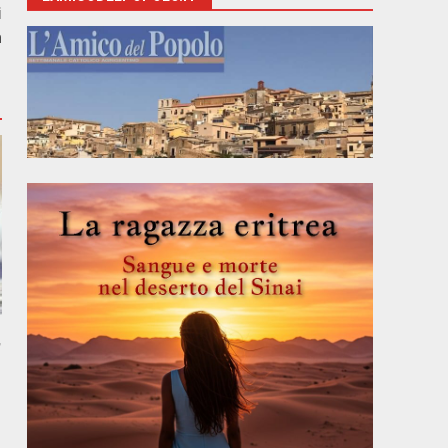
i
a
,