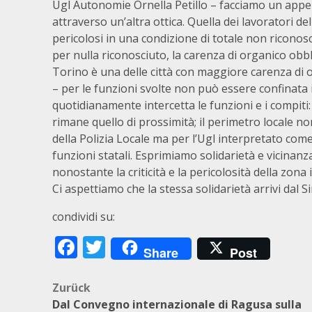
Ugl Autonomie Ornella Petillo – facciamo un appello
attraverso un’altra ottica. Quella dei lavoratori de
pericolosi in una condizione di totale non riconosci
per nulla riconosciuto, la carenza di organico obbli
Torino è una delle città con maggiore carenza di or
– per le funzioni svolte non può essere confinata i
quotidianamente intercetta le funzioni e i compiti: 
rimane quello di prossimità; il perimetro locale n
della Polizia Locale ma per l’Ugl interpretato com
funzioni statali. Esprimiamo solidarietà e vicinanza
nonostante la criticità e la pericolosità della zon
Ci aspettiamo che la stessa solidarietà arrivi dal 
condividi su:
Facebook
Twitter
Share
Post
Beitragsnavigation
Zurück
Dal Convegno internazionale di Ragusa sulla