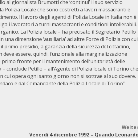
 al giornalista Brumotti che ‘continui’ il suo servizio
lla Polizia Locale che sono costretti a lavori massacranti e
mento. Il lavoro degli agenti di Polizia Locale in Italia non è
ga i lavoratori a turni massacranti e condizioni intollerabili.
ganico. La Polizia locale – ha precisato il Segretario Petillo
n una dimensione ‘ausiliaria’ ad altre Forze di Polizia con cui
il primo presidio, a garanzia della sicurezza del cittadino,
on deve essere, quindi, funzionale alla marginalizzazione
e primo fronte per il mantenimento dell’unitarietà delle
 – conclude Petillo – all’Agente di Polizia locale di Torino ch
a in cui opera ogni santo giorno non si sottrae al suo dovere.
Sindaco e dal Comandante della Polizia Locale di Torino”.
Weite
Venerdì 4 dicembre 1992 – Quando Leonard